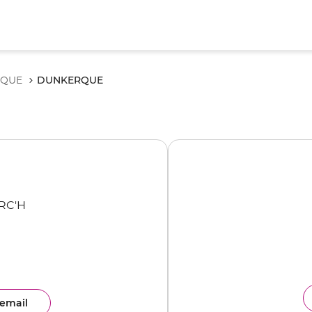
DUNKERQUE
RQUE
RC'H
email
ence