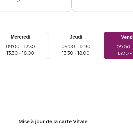
KERQUE
Mercredi
Jeudi
Horaires
Vend
d'ouvertur
09:00
-
12:30
09:00
-
12:30
09:00
d'aujourd'h
13:30
-
18:00
13:30
-
18:00
13:30
-
ercredi
Jeudi
Vendredi
e
De
De
9:00
09:00
09:00
à
à
:30
12:30
12:30
e
De
De
:30
13:30
13:30
à
à
:00
18:00
18:00
Mise à jour de la carte Vitale