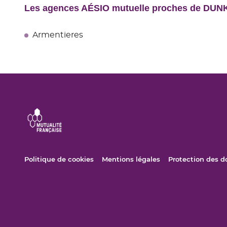
Les agences AÉSIO mutuelle proches de DU
Armentieres
(ouvre
(ouvre
Politique de cookies
Mentions légales
Protection des 
dans
dans
une
une
nouvelle
nouvelle
fenêtre)
fenêtre)