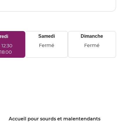
point
de
vente
DUNKERQUE
Samedi
Dimanche
redi
e
Fermé
Fermé
-
12:30
ui
Samedi
Dimanche
18:00
Accueil pour sourds et malentendants