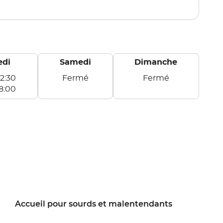
point
de
vente
AUXERRE
edi
Samedi
Dimanche
12:30
Fermé
Fermé
Samedi
Dimanche
8:00
Accueil pour sourds et malentendants