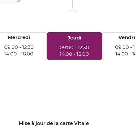
ERRE
Mercredi
Horaires
Vendr
Jeudi
d'ouverture
09:00
-
12:30
09:00
-
09:00
-
12:30
d'aujourd'hui
14:00
-
18:00
14:00
-
1
14:00
-
18:00
rcredi
Vendredi
Jeudi
e
De
De
:00
09:00
09:00
à
à
:30
12:30
12:30
e
De
De
:00
14:00
14:00
à
à
:00
18:00
18:00
Mise à jour de la carte Vitale