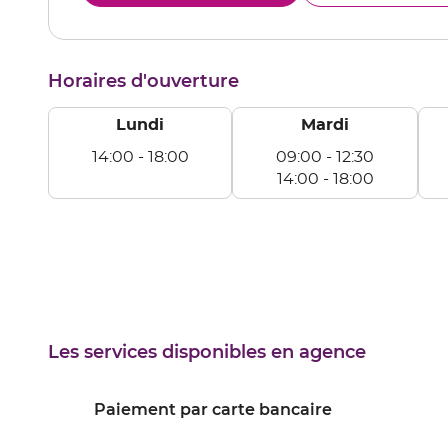
le
AUX
numéro
de
téléphone
Horaires d'ouverture
du
point
de
Lundi
Mardi
vente
AUXERRE
14:00
-
18:00
09:00
-
12:30
Lundi
14:00
-
18:00
De
Mardi
Me
14:00
De
D
à
09:00
09
18:00
à
à
12:30
12
De
D
14:00
14
Les services disponibles en agence
à
à
18:00
18
Paiement par carte bancaire