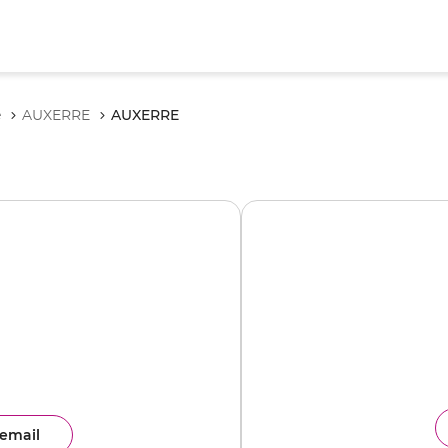
AUXERRE
e
AUXERRE
email
ence