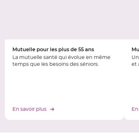
du
slider
[ECHAP
pour
quitter]
Mutuelle pour les plus de 55 ans
Mu
La mutuelle santé qui évolue en même
Un
temps que les besoins des séniors.
et
En savoir plus
En 