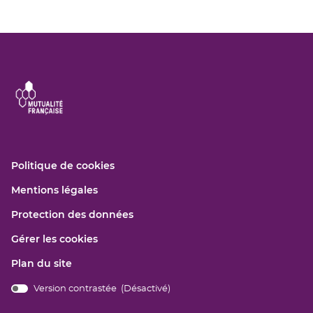
(ouvre
Politique de cookies
dans
(ouvre
Mentions légales
une
dans
nouvelle
(ouvre
Protection des données
une
fenêtre)
dans
nouvelle
Gérer les cookies
une
fenêtre)
nouvelle
Plan du site
fenêtre)
Version contrastée (
Désactivé
)
bridge.components.footer.high-
contrast.on.srLabel