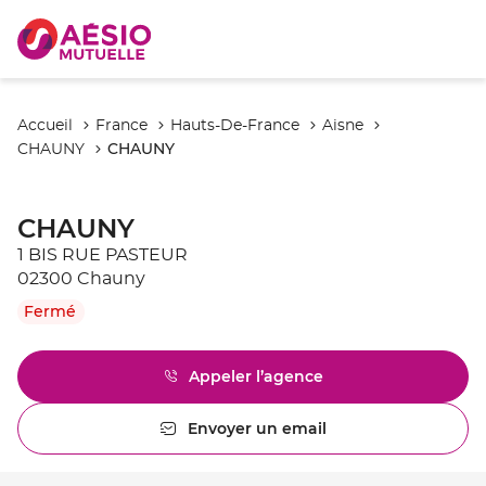
Accueil
France
Hauts-De-France
Aisne
CHAUNY
CHAUNY
CHAUNY
1 BIS RUE PASTEUR
02300 Chauny
Fermé
Appeler l’agence
Afficher
le
numéro
Envoyer un email
l'agence
de
CHAUNY
téléphone
du