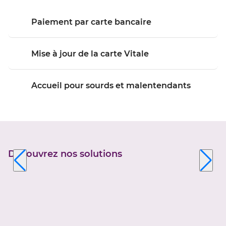
Paiement par carte bancaire
Mise à jour de la carte Vitale
Accueil pour sourds et malentendants
Découvrez nos solutions
Appuyer
sur
la
touche
ENTRÉE
pour
prendre
le
contrôle