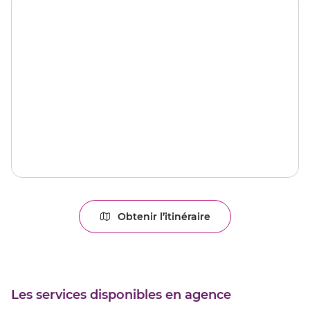
Obtenir l’itinéraire
jusqu'au
point
de
vente
CHAUNY
Les services disponibles en agence