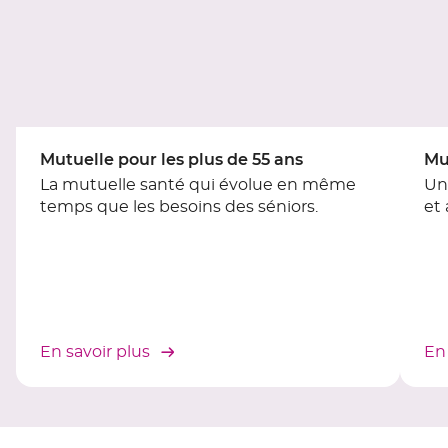
du
slider
[ECHAP
pour
quitter]
Mutuelle pour les plus de 55 ans
Mu
La mutuelle santé qui évolue en même
Un
temps que les besoins des séniors.
et
En savoir plus
En 