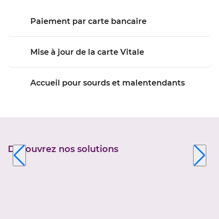
Paiement par carte bancaire
Mise à jour de la carte Vitale
Accueil pour sourds et malentendants
Découvrez nos solutions
Appuyer
sur
la
touche
ENTRÉE
pour
prendre
le
contrôle