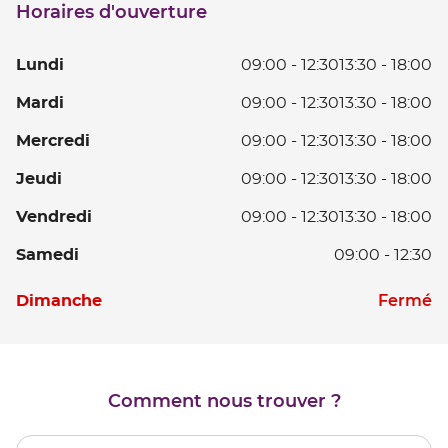
JUIN
Horaires d'ouverture
point
de
vente
L
Lundi
09:00
-
12:30
13:30
-
18:00
CAEN
6
D
Ma
Mardi
09:00
-
12:30
13:30
-
18:00
JUIN
0
D
à
Me
Mercredi
09:00
-
12:30
13:30
-
18:00
0
12
D
à
D
Je
Jeudi
09:00
-
12:30
13:30
-
18:00
0
12
13
D
à
D
V
Vendredi
09:00
-
12:30
13:30
-
18:00
à
0
12
13
D
18
à
D
S
Samedi
09:00
-
12:30
à
0
12
13
D
18
à
D
à
Horaires
0
D
Fermé
Dimanche
12
13
18
d'ouverture
à
D
à
d'aujourd'hui
12
13
18
à
18
Comment nous trouver ?