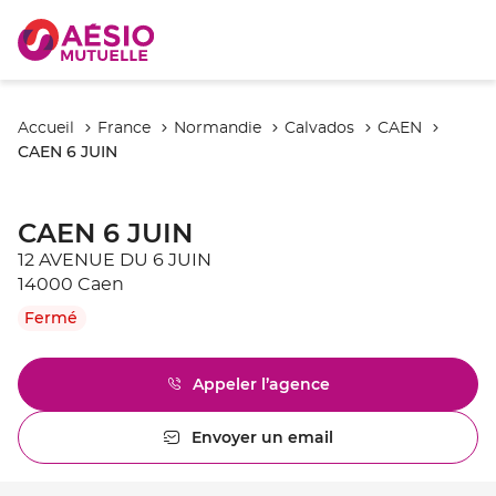
Accueil
France
Normandie
Calvados
CAEN
CAEN 6 JUIN
CAEN 6 JUIN
12 AVENUE DU 6 JUIN
14000 Caen
Fermé
Appeler l’agence
Afficher
le
numéro
Envoyer un email
l'agence
de
CAEN
téléphone
6
du