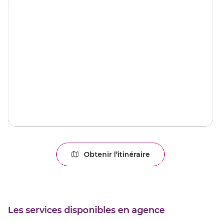
Obtenir l’itinéraire
jusqu'au
point
de
vente
CAEN
6
Les services disponibles en agence
JUIN