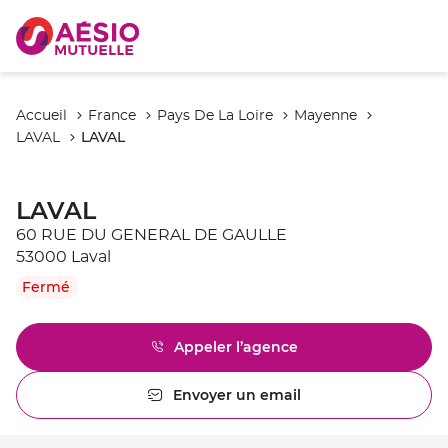
Accueil
France
Pays De La Loire
Mayenne
LAVAL
LAVAL
LAVAL
60 RUE DU GENERAL DE GAULLE
53000 Laval
Fermé
Appeler l’agence
Afficher
le
numéro
Envoyer un email
l'agence
de
LAVAL
téléphone
du