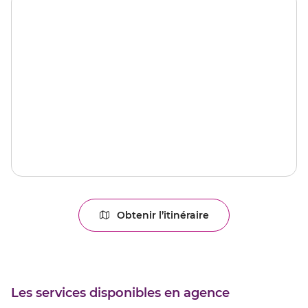
Obtenir l’itinéraire
jusqu'au
point
de
vente
LAVAL
Les services disponibles en agence