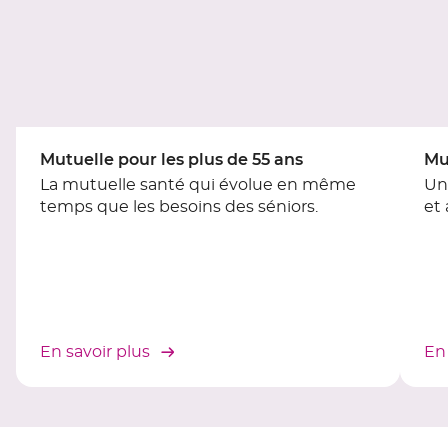
du
slider
[ECHAP
pour
quitter]
Mutuelle pour les plus de 55 ans
Mu
La mutuelle santé qui évolue en même
Un
temps que les besoins des séniors.
et
En savoir plus
En 