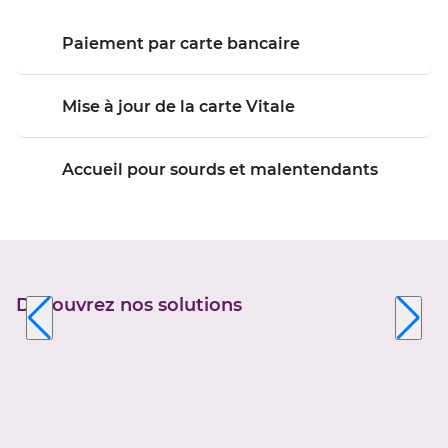
Paiement par carte bancaire
Mise à jour de la carte Vitale
Accueil pour sourds et malentendants
Découvrez nos solutions
Appuyer
sur
la
touche
ENTRÉE
pour
prendre
le
contrôle