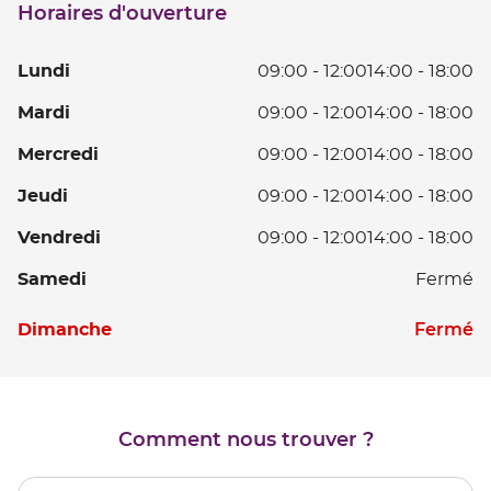
Horaires d'ouverture
point
de
vente
L
Lundi
09:00
-
12:00
14:00
-
18:00
LAVAL
D
Ma
Mardi
09:00
-
12:00
14:00
-
18:00
0
D
à
Me
Mercredi
09:00
-
12:00
14:00
-
18:00
0
12
D
à
D
Je
Jeudi
09:00
-
12:00
14:00
-
18:00
0
12
14
D
à
D
V
Vendredi
09:00
-
12:00
14:00
-
18:00
à
0
12
14
D
18
à
D
S
Samedi
Fermé
à
0
12
14
18
à
D
à
Horaires
D
Fermé
Dimanche
12
14
18
d'ouverture
D
à
d'aujourd'hui
14
18
à
18
Comment nous trouver ?