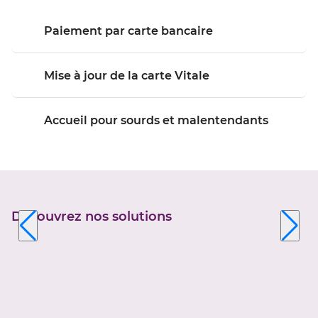
Paiement par carte bancaire
Mise à jour de la carte Vitale
Accueil pour sourds et malentendants
Découvrez nos solutions
Appuyer
sur
la
touche
ENTRÉE
pour
prendre
le
contrôle