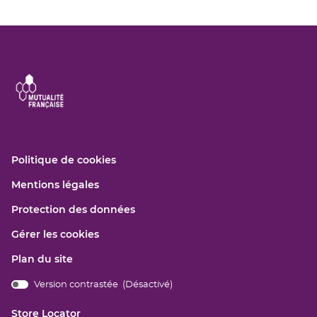
(ouvre
Politique de cookies
dans
(ouvre
Mentions légales
une
dans
nouvelle
(ouvre
Protection des données
une
fenêtre)
dans
nouvelle
Gérer les cookies
une
fenêtre)
nouvelle
Plan du site
fenêtre)
Version contrastée (
Désactivé
)
bridge.components.footer.high-
contrast.on.srLabel
Store Locator