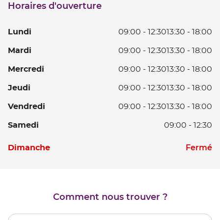
Horaires d'ouverture
point
de
vente
L
Lundi
09:00
-
12:30
13:30
-
18:00
BESANCON
PASTEUR
D
Ma
Mardi
09:00
-
12:30
13:30
-
18:00
0
D
à
Me
Mercredi
09:00
-
12:30
13:30
-
18:00
0
12
D
à
D
Je
Jeudi
09:00
-
12:30
13:30
-
18:00
0
12
13
D
à
D
V
Vendredi
09:00
-
12:30
13:30
-
18:00
à
0
12
13
D
18
à
D
S
Samedi
09:00
-
12:30
à
0
12
13
D
18
à
D
à
Horaires
0
D
Fermé
Dimanche
12
13
18
d'ouverture
à
D
à
d'aujourd'hui
12
13
18
à
18
Comment nous trouver ?