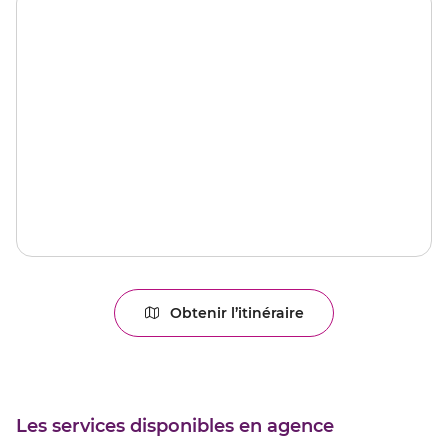
Obtenir l’itinéraire
jusqu'au
point
de
vente
BESANCON
PASTEUR
Les services disponibles en agence