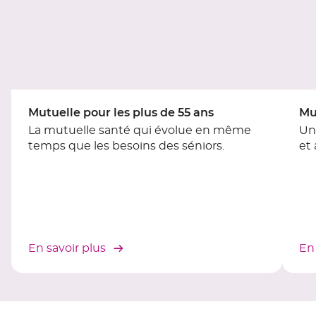
du
slider
[ECHAP
pour
quitter]
Mutuelle pour les plus de 55 ans
Mu
La mutuelle santé qui évolue en même
Un
temps que les besoins des séniors.
et
En savoir plus
En 