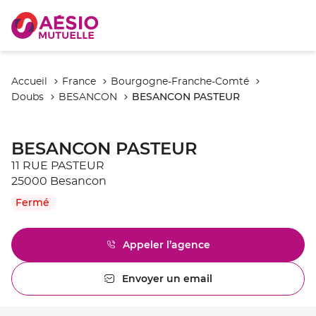
Accueil
France
Bourgogne-Franche-Comté
BESANCON PASTEUR
Doubs
BESANCON
BESANCON PASTEUR
11 RUE PASTEUR
25000 Besancon
Fermé
Appeler l’agence
Afficher
le
numéro
Envoyer un email
l'agence
de
BESANCON
téléphone
PASTEUR
du