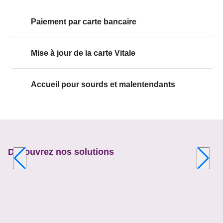
Paiement par carte bancaire
Mise à jour de la carte Vitale
Accueil pour sourds et malentendants
Découvrez nos solutions
Appuyer
sur
la
touche
ENTRÉE
pour
prendre
le
contrôle