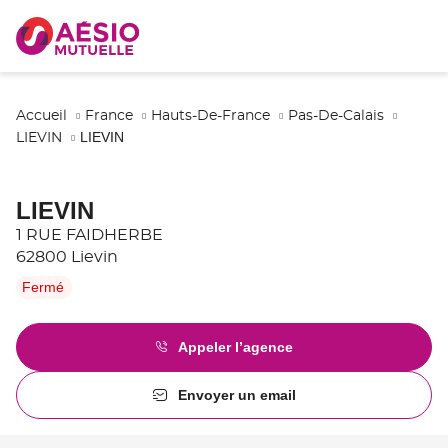
Accueil
France
Hauts-De-France
Pas-De-Calais
LIEVIN
LIEVIN
LIEVIN
1 RUE FAIDHERBE
62800 Lievin
Fermé
Appeler l’agence
Afficher
le
numéro
Envoyer un email
de
l'agence
téléphone
LIEVIN
du