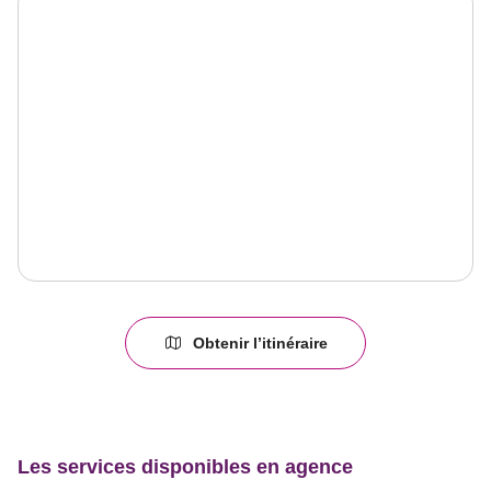
Obtenir l’itinéraire
jusqu'au
point
de
vente
LIEVIN
Les services disponibles en agence