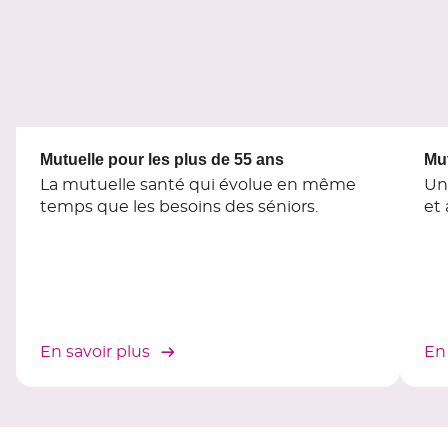
du
slider
[ECHAP
pour
quitter]
Mutuelle pour les plus de 55 ans
Mut
La mutuelle santé qui évolue en même
Un
temps que les besoins des séniors.
et
En savoir plus
En 