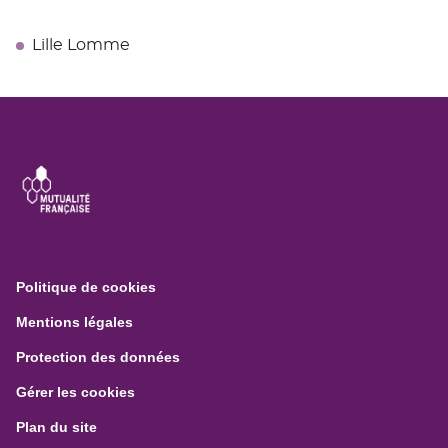
Lille Lomme
(ouvre
Politique de cookies
dans
(ouvre
Mentions légales
une
dans
nouvelle
(ouvre
Protection des données
une
fenêtre)
dans
nouvelle
Gérer les cookies
une
fenêtre)
nouvelle
Plan du site
fenêtre)