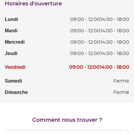
Horaires d'ouverture
point
de
vente
Lundi
L
09:00
-
12:00
14:00
-
18:00
COMPIEGNE
D
Mardi
Ma
09:00
-
12:00
14:00
-
18:00
0
D
à
Mercredi
Me
09:00
-
12:00
14:00
-
18:00
0
12
D
à
D
Jeudi
Je
09:00
-
12:00
14:00
-
18:00
0
12
14
D
à
D
à
Horaires
0
V
09:00
-
12:00
14:00
-
18:00
Vendredi
12
14
18
d'ouverture
à
D
D
à
d'aujourd'hui
12
0
Samedi
S
Fermé
14
18
D
à
à
Dimanche
D
Fermé
14
12
18
à
D
18
14
à
Comment nous trouver ?
18