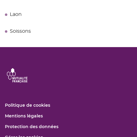
Laon
Soissons
(ouvre
Politique de cookies
dans
(ouvre
Mentions légales
une
dans
nouvelle
(ouvre
Protection des données
une
fenêtre)
dans
nouvelle