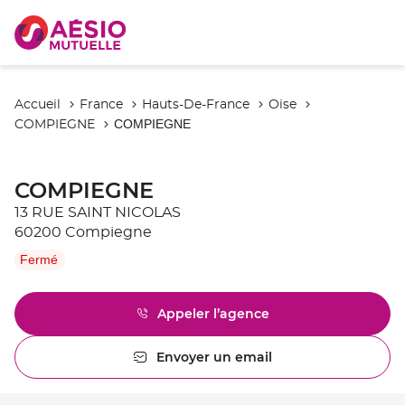
Accueil
France
Hauts-De-France
Oise
COMPIEGNE
COMPIEGNE
COMPIEGNE
13 RUE SAINT NICOLAS
60200 Compiegne
Fermé
Appeler l’agence
Afficher
le
numéro
Envoyer un email
l'agence
de
COMPIEGNE
téléphone
du