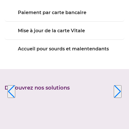
Paiement par carte bancaire
Mise à jour de la carte Vitale
Accueil pour sourds et malentendants
Découvrez nos solutions
Appuyer
sur
la
touche
ENTRÉE
pour
prendre
le
contrôle