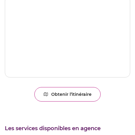
Obtenir l’itinéraire
jusqu'au
point
de
vente
COMPIEGNE
Les services disponibles en agence