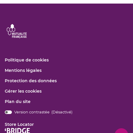
(ouvre
Politique de cookies
dans
(ouvre
Mentions légales
une
dans
nouvelle
(ouvre
Protection des données
une
fenêtre)
dans
nouvelle
Gérer les cookies
une
fenêtre)
nouvelle
Plan du site
fenêtre)
Version contrastée (
Désactivé
)
bridge.components.footer.high-
contrast.on.srLabel
Store Locator
(ouvre