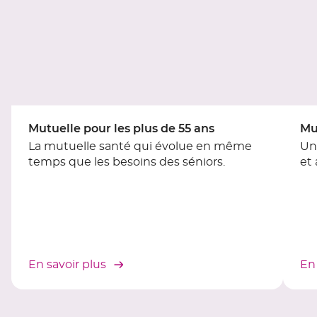
contrôle
du
slider
[ECHAP
pour
quitter]
Mutuelle pour les plus de 55 ans
Mu
La mutuelle santé qui évolue en même
Un
temps que les besoins des séniors.
et
En savoir plus
En 