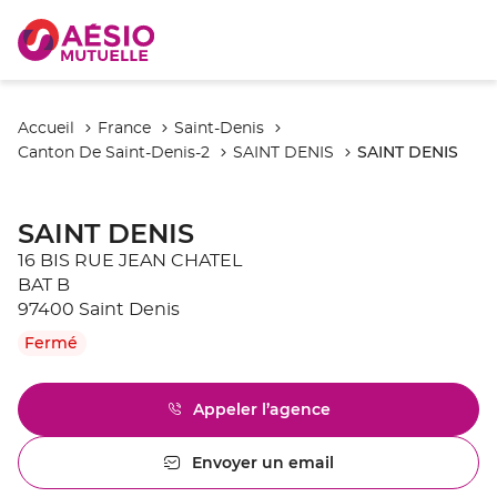
Accueil
France
Saint-Denis
SAINT DENIS
Canton De Saint-Denis-2
SAINT DENIS
SAINT DENIS
16 BIS RUE JEAN CHATEL
BAT B
97400 Saint Denis
Fermé
Appeler l’agence
Afficher
le
numéro
Envoyer un email
l'agence
de
SAINT