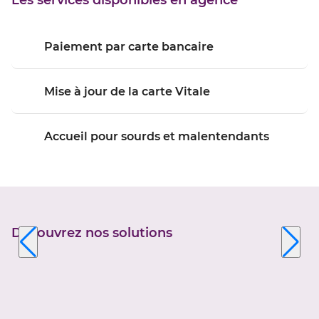
Les services disponibles en agence
Paiement par carte bancaire
Mise à jour de la carte Vitale
Accueil pour sourds et malentendants
Découvrez nos solutions
Appuyer
sur
la
touche
ENTRÉE
pour
prendre
le