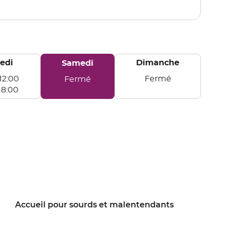
point
de
vente
AURILLAC
edi
Horaires
Dimanche
Samedi
d'ouverture
12:00
Fermé
Fermé
d'aujourd'hui
Dimanche
Samedi
18:00
Accueil pour sourds et malentendants