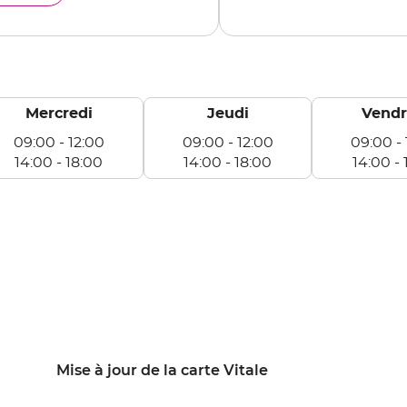
LLAC
Mercredi
Jeudi
Vendr
09:00
-
12:00
09:00
-
12:00
09:00
-
14:00
-
18:00
14:00
-
18:00
14:00
-
rcredi
Jeudi
Vendredi
e
De
De
:00
09:00
09:00
à
à
:00
12:00
12:00
e
De
De
:00
14:00
14:00
à
à
:00
18:00
18:00
Mise à jour de la carte Vitale