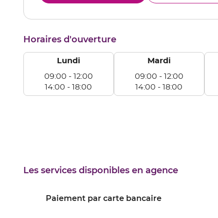
le
AURI
numéro
de
téléphone
Horaires d'ouverture
du
point
de
Lundi
Mardi
vente
AURILLAC
09:00
-
12:00
09:00
-
12:00
14:00
-
18:00
14:00
-
18:00
Lundi
Mardi
Me
De
De
D
09:00
09:00
09
à
à
à
12:00
12:00
12
De
De
D
14:00
14:00
14
Les services disponibles en agence
à
à
à
18:00
18:00
18
Paiement par carte bancaire