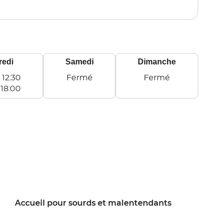
point
de
vente
ANGOULEME
redi
Samedi
Dimanche
-
12:30
Fermé
Fermé
Samedi
Dimanche
-
18:00
Accueil pour sourds et malentendants