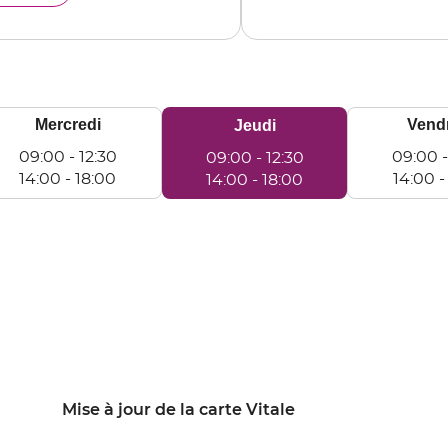
OULEME
Mercredi
Vend
Horaires
Jeudi
d'ouverture
09:00
-
12:30
09:00
09:00
-
12:30
d'aujourd'hui
14:00
-
18:00
14:00
14:00
-
18:00
rcredi
Vendredi
Jeudi
e
De
De
9:00
09:00
09:00
à
à
:30
12:30
12:30
e
De
De
:00
14:00
14:00
à
à
:00
18:00
18:00
Mise à jour de la carte Vitale