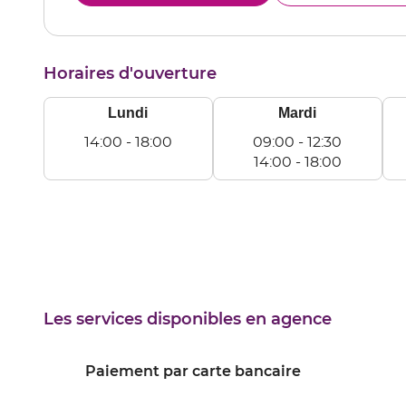
le
ANG
numéro
de
téléphone
Horaires d'ouverture
du
point
de
Lundi
Mardi
vente
ANGOULEME
14:00
-
18:00
09:00
-
12:30
Lundi
14:00
-
18:00
De
Mardi
Me
14:00
De
D
à
09:00
0
18:00
à
à
12:30
12
De
D
14:00
14
Les services disponibles en agence
à
à
18:00
18
Paiement par carte bancaire