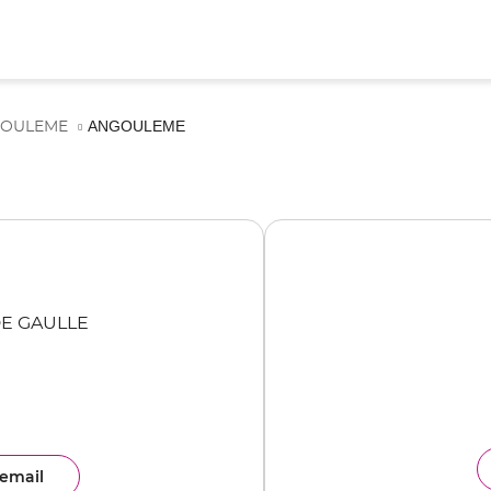
ANGOULEME
GOULEME
DE GAULLE
email
ence