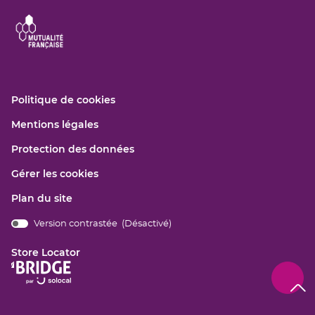
(ouvre
Politique de cookies
dans
(ouvre
Mentions légales
une
dans
nouvelle
(ouvre
Protection des données
une
fenêtre)
dans
nouvelle
Gérer les cookies
une
fenêtre)
nouvelle
Plan du site
fenêtre)
Version contrastée (
Désactivé
)
bridge.components.footer.high-
contrast.on.srLabel
Store Locator
(ouvre
dans
Remo
(navi
une
en
haut
nouvelle
de