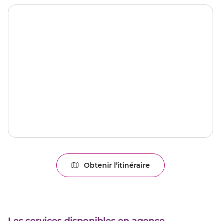
Obtenir l’itinéraire
jusqu'au
point
de
vente
MENDE