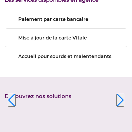
Les services disponibles en agence
Paiement par carte bancaire
Mise à jour de la carte Vitale
Accueil pour sourds et malentendants
Découvrez nos solutions
Appuyer
sur
la
touche
ENTRÉE
pour
prendre
le