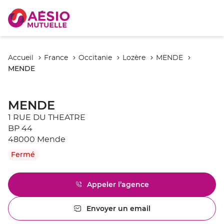
Accueil
France
Occitanie
Lozère
MENDE
MENDE
MENDE
1 RUE DU THEATRE
BP 44
48000 Mende
Fermé
Appeler l’agence
Afficher
le
numéro
Envoyer un email
l'agence
de
MENDE