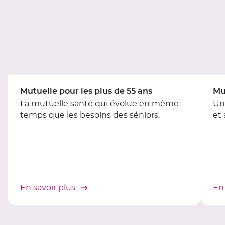
contrôle
du
slider
[ECHAP
pour
quitter]
Mutuelle pour les plus de 55 ans
Mu
La mutuelle santé qui évolue en même
Un
temps que les besoins des séniors.
et
En savoir plus
En 