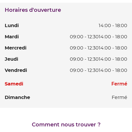
téléphone
du
Horaires d'ouverture
point
de
vente
L
Lundi
14:00
-
18:00
MENDE
D
Ma
Mardi
09:00
-
12:30
14:00
-
18:00
14
D
à
Me
Mercredi
09:00
-
12:30
14:00
-
18:00
0
18
D
à
Je
Jeudi
09:00
-
12:30
14:00
-
18:00
0
12
D
à
D
V
Vendredi
09:00
-
12:30
14:00
-
18:00
0
12
14
D
à
D
à
Horaires
0
S
Fermé
Samedi
12
14
18
d'ouverture
à
D
à
d'aujourd'hui
12
D
Dimanche
Fermé
14
18
D
à
14
18
à
18
Comment nous trouver ?